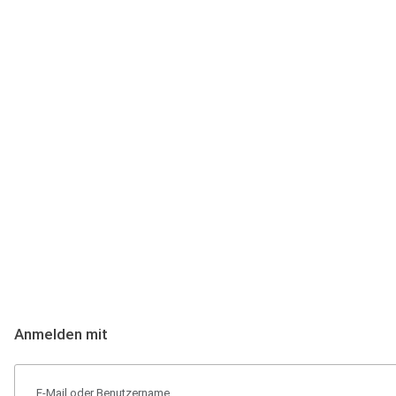
Anmeldung
Hallo Podcast-Hörer! Melde dich hier an. Dich erwarten 1 Million 
Anmelden mit