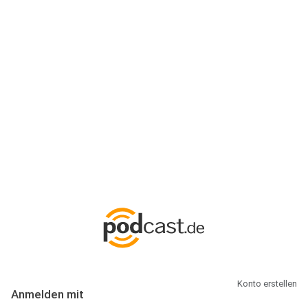
Anmeldung
Hallo Podcast-Hörer! Melde dich hier an. Dich erwarten 1 Million
abonnierbare Podcasts und alles, was Du rund um Podcasting
wissen musst.
Konto erstellen
Anmelden mit