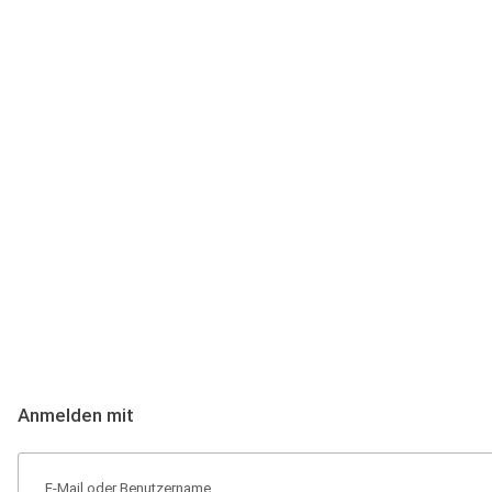
Anmeldung
Hallo Podcast-Hörer! Melde dich hier an. Dich erwarten 1 Million 
Anmelden mit