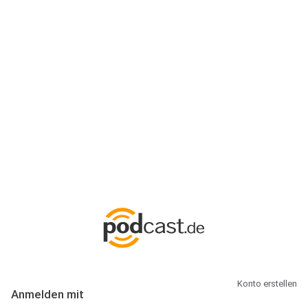
Anmeldung
Hallo Podcast-Hörer! Melde dich hier an. Dich erwarten 1 Million
abonnierbare Podcasts und alles, was Du rund um Podcasting
wissen musst.
Konto erstellen
Anmelden mit