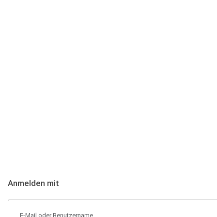
Anmeldung
Hallo Podcast-Hörer! Melde dich hier an. Dich erwarten 1 Million 
Anmelden mit