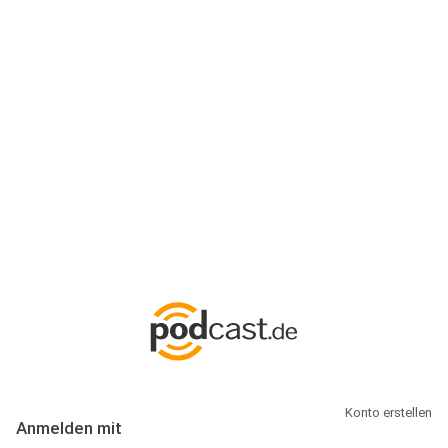
Anmeldung
Hallo Podcast-Hörer! Melde dich hier an. Dich erwarten 1 Million
abonnierbare Podcasts und alles, was Du rund um Podcasting
wissen musst.
Konto erstellen
Anmelden mit