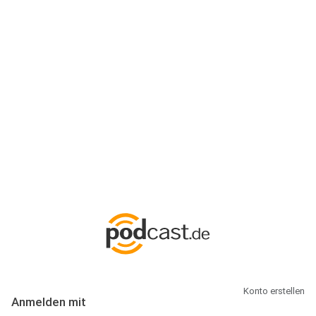
Anmeldung
Hallo Podcast-Hörer! Melde dich hier an. Dich erwarten 1 Million
abonnierbare Podcasts und alles, was Du rund um Podcasting
wissen musst.
Konto erstellen
Anmelden mit