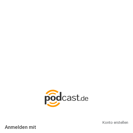
Anmeldung
Hallo Podcast-Hörer! Melde dich hier an. Dich erwarten 1 Million
abonnierbare Podcasts und alles, was Du rund um Podcasting
wissen musst.
Konto erstellen
Anmelden mit