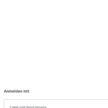
Anmeldung
Hallo Podcast-Hörer! Melde dich hier an. Dich erwarten 1 Million 
Anmelden mit