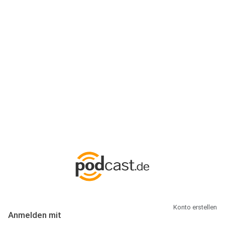
Anmeldung
Hallo Podcast-Hörer! Melde dich hier an. Dich erwarten 1 Million
abonnierbare Podcasts und alles, was Du rund um Podcasting
wissen musst.
Konto erstellen
Anmelden mit