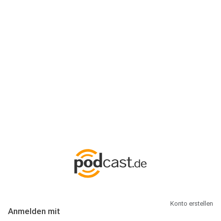
Anmeldung
Hallo Podcast-Hörer! Melde dich hier an. Dich erwarten 1 Million
abonnierbare Podcasts und alles, was Du rund um Podcasting
wissen musst.
Konto erstellen
Anmelden mit