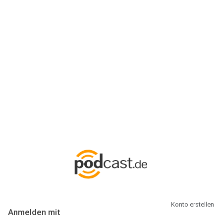
Anmeldung
Hallo Podcast-Hörer! Melde dich hier an. Dich erwarten 1 Million
abonnierbare Podcasts und alles, was Du rund um Podcasting
wissen musst.
Konto erstellen
Anmelden mit