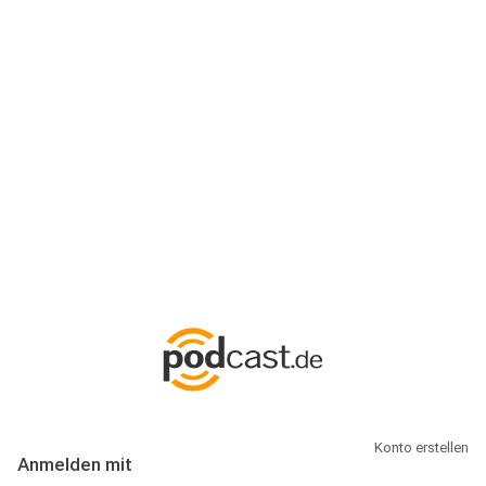
Anmeldung
Hallo Podcast-Hörer! Melde dich hier an. Dich erwarten 1 Million
abonnierbare Podcasts und alles, was Du rund um Podcasting
wissen musst.
Konto erstellen
Anmelden mit