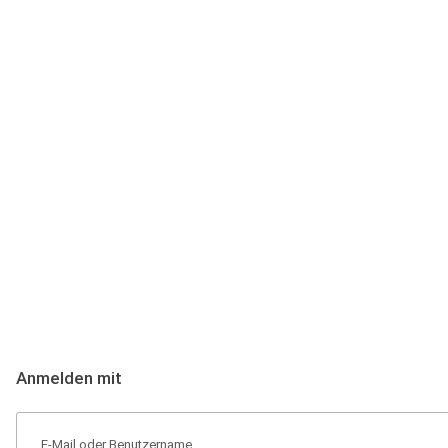
Anmeldung
Hallo Podcast-Hörer! Melde dich hier an. Dich erwarten 1 Million 
Anmelden mit