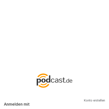
Anmeldung
Hallo Podcast-Hörer! Melde dich hier an. Dich erwarten 1 Million
abonnierbare Podcasts und alles, was Du rund um Podcasting
wissen musst.
Konto erstellen
Anmelden mit