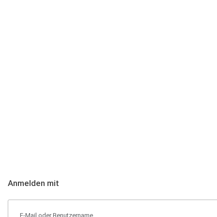
Anmeldung
Hallo Podcast-Hörer! Melde dich hier an. Dich erwarten 1 Million 
Anmelden mit