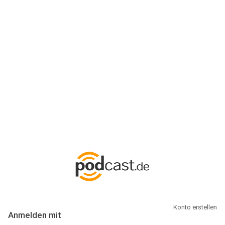
Anmeldung
Hallo Podcast-Hörer! Melde dich hier an. Dich erwarten 1 Million
abonnierbare Podcasts und alles, was Du rund um Podcasting
wissen musst.
Konto erstellen
Anmelden mit