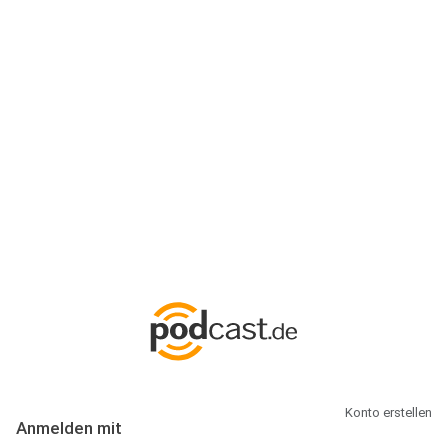
Anmeldung
Hallo Podcast-Hörer! Melde dich hier an. Dich erwarten 1 Million
abonnierbare Podcasts und alles, was Du rund um Podcasting
wissen musst.
Konto erstellen
Anmelden mit