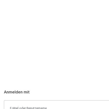
Anmeldung
Hallo Podcast-Hörer! Melde dich hier an. Dich erwarten 1 Million 
Anmelden mit