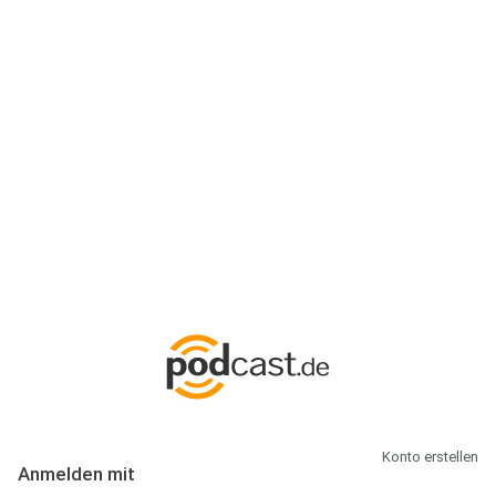
Anmeldung
Hallo Podcast-Hörer! Melde dich hier an. Dich erwarten 1 Million
abonnierbare Podcasts und alles, was Du rund um Podcasting
wissen musst.
Konto erstellen
Anmelden mit