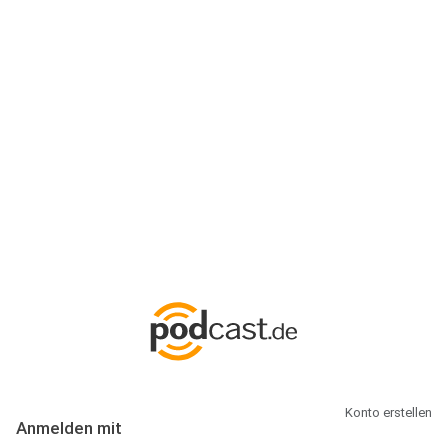
Anmeldung
Hallo Podcast-Hörer! Melde dich hier an. Dich erwarten 1 Million
abonnierbare Podcasts und alles, was Du rund um Podcasting
wissen musst.
Konto erstellen
Anmelden mit