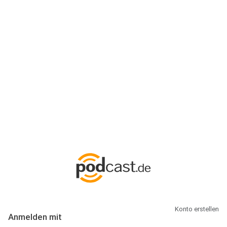
Anmeldung
Hallo Podcast-Hörer! Melde dich hier an. Dich erwarten 1 Million
abonnierbare Podcasts und alles, was Du rund um Podcasting
wissen musst.
Konto erstellen
Anmelden mit