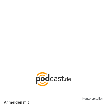
Anmeldung
Hallo Podcast-Hörer! Melde dich hier an. Dich erwarten 1 Million
abonnierbare Podcasts und alles, was Du rund um Podcasting
wissen musst.
Konto erstellen
Anmelden mit