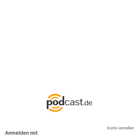
Anmeldung
Hallo Podcast-Hörer! Melde dich hier an. Dich erwarten 1 Million
abonnierbare Podcasts und alles, was Du rund um Podcasting
wissen musst.
Konto erstellen
Anmelden mit