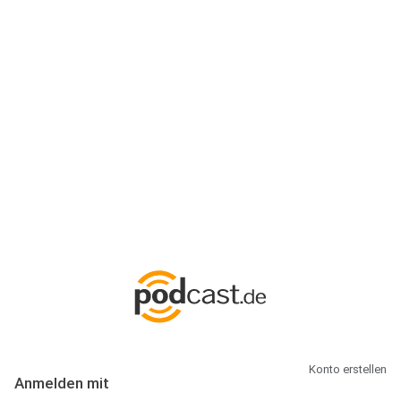
Anmeldung
Hallo Podcast-Hörer! Melde dich hier an. Dich erwarten 1 Million
abonnierbare Podcasts und alles, was Du rund um Podcasting
wissen musst.
Konto erstellen
Anmelden mit