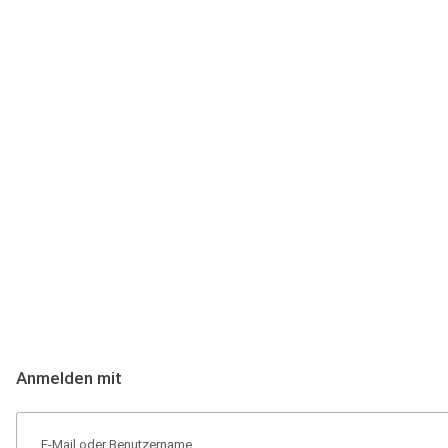
Anmeldung
Hallo Podcast-Hörer! Melde dich hier an. Dich erwarten 1 Million 
Anmelden mit