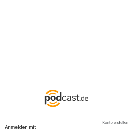
Anmeldung
Hallo Podcast-Hörer! Melde dich hier an. Dich erwarten 1 Million
abonnierbare Podcasts und alles, was Du rund um Podcasting
wissen musst.
Konto erstellen
Anmelden mit