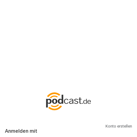
Anmeldung
Hallo Podcast-Hörer! Melde dich hier an. Dich erwarten 1 Million
abonnierbare Podcasts und alles, was Du rund um Podcasting
wissen musst.
Konto erstellen
Anmelden mit