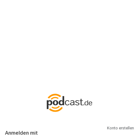
Anmeldung
Hallo Podcast-Hörer! Melde dich hier an. Dich erwarten 1 Million
abonnierbare Podcasts und alles, was Du rund um Podcasting
wissen musst.
Konto erstellen
Anmelden mit