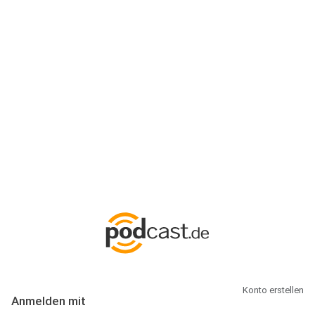
Anmeldung
Hallo Podcast-Hörer! Melde dich hier an. Dich erwarten 1 Million
abonnierbare Podcasts und alles, was Du rund um Podcasting
wissen musst.
Konto erstellen
Anmelden mit