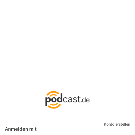
Anmeldung
Hallo Podcast-Hörer! Melde dich hier an. Dich erwarten 1 Million
abonnierbare Podcasts und alles, was Du rund um Podcasting
wissen musst.
Konto erstellen
Anmelden mit