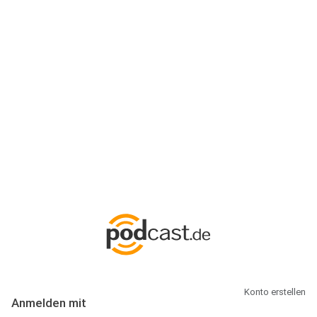
Anmeldung
Hallo Podcast-Hörer! Melde dich hier an. Dich erwarten 1 Million
abonnierbare Podcasts und alles, was Du rund um Podcasting
wissen musst.
Konto erstellen
Anmelden mit