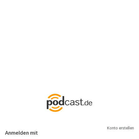
Anmeldung
Hallo Podcast-Hörer! Melde dich hier an. Dich erwarten 1 Million
abonnierbare Podcasts und alles, was Du rund um Podcasting
wissen musst.
Konto erstellen
Anmelden mit