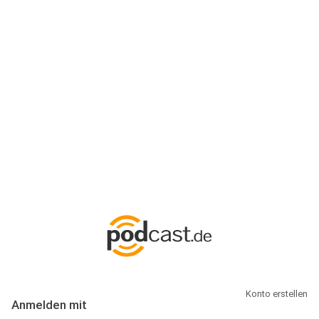
Anmeldung
Hallo Podcast-Hörer! Melde dich hier an. Dich erwarten 1 Million
abonnierbare Podcasts und alles, was Du rund um Podcasting
wissen musst.
Konto erstellen
Anmelden mit