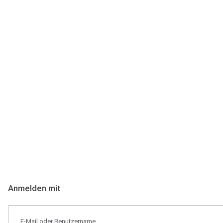
Anmeldung
Hallo Podcast-Hörer! Melde dich hier an. Dich erwarten 1 Million 
Anmelden mit