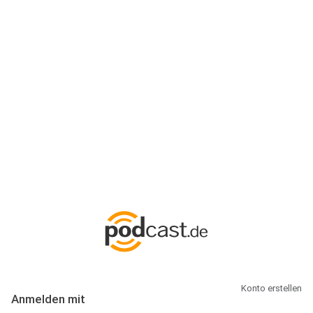
Anmeldung
Hallo Podcast-Hörer! Melde dich hier an. Dich erwarten 1 Million
abonnierbare Podcasts und alles, was Du rund um Podcasting
wissen musst.
Konto erstellen
Anmelden mit