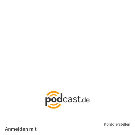
Anmeldung
Hallo Podcast-Hörer! Melde dich hier an. Dich erwarten 1 Million
abonnierbare Podcasts und alles, was Du rund um Podcasting
wissen musst.
Konto erstellen
Anmelden mit