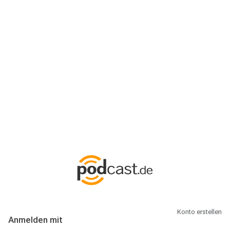
Anmeldung
Hallo Podcast-Hörer! Melde dich hier an. Dich erwarten 1 Million
abonnierbare Podcasts und alles, was Du rund um Podcasting
wissen musst.
Konto erstellen
Anmelden mit