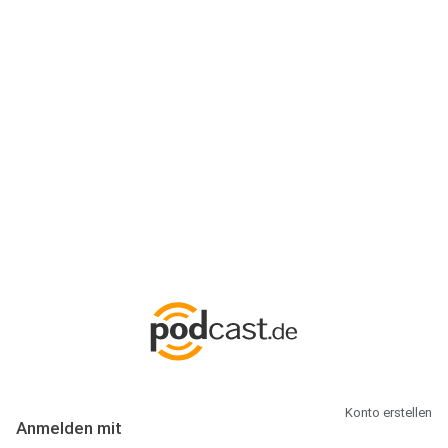
Anmeldung
Hallo Podcast-Hörer! Melde dich hier an. Dich erwarten 1 Million
abonnierbare Podcasts und alles, was Du rund um Podcasting
wissen musst.
Konto erstellen
Anmelden mit