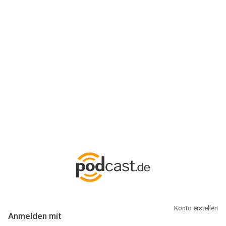
Anmeldung
Hallo Podcast-Hörer! Melde dich hier an. Dich erwarten 1 Million
abonnierbare Podcasts und alles, was Du rund um Podcasting
wissen musst.
Konto erstellen
Anmelden mit