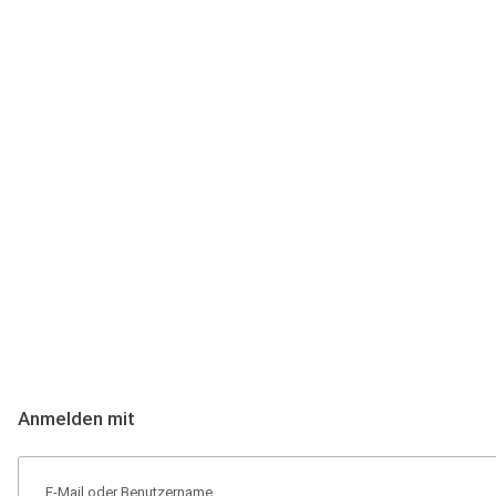
Anmeldung
Hallo Podcast-Hörer! Melde dich hier an. Dich erwarten 1 Million 
Anmelden mit