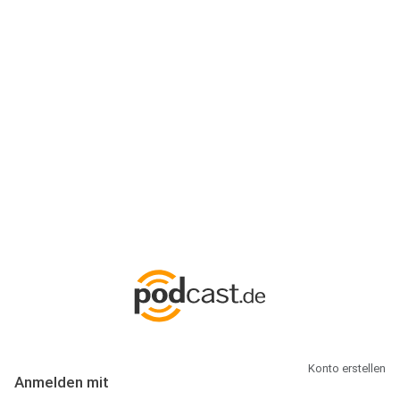
Anmeldung
Hallo Podcast-Hörer! Melde dich hier an. Dich erwarten 1 Million
abonnierbare Podcasts und alles, was Du rund um Podcasting
wissen musst.
Konto erstellen
Anmelden mit