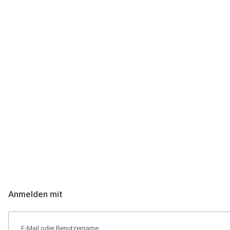
Anmeldung
Hallo Podcast-Hörer! Melde dich hier an. Dich erwarten 1 Million 
Anmelden mit