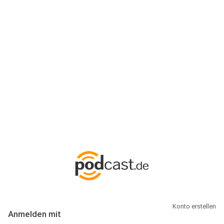
Anmeldung
Hallo Podcast-Hörer! Melde dich hier an. Dich erwarten 1 Million
abonnierbare Podcasts und alles, was Du rund um Podcasting
wissen musst.
Konto erstellen
Anmelden mit