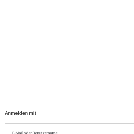
Anmeldung
Hallo Podcast-Hörer! Melde dich hier an. Dich erwarten 1 Million 
Anmelden mit