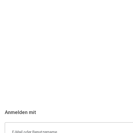
Anmeldung
Hallo Podcast-Hörer! Melde dich hier an. Dich erwarten 1 Million 
Anmelden mit