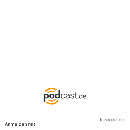
Anmeldung
Hallo Podcast-Hörer! Melde dich hier an. Dich erwarten 1 Million
abonnierbare Podcasts und alles, was Du rund um Podcasting
wissen musst.
Konto erstellen
Anmelden mit