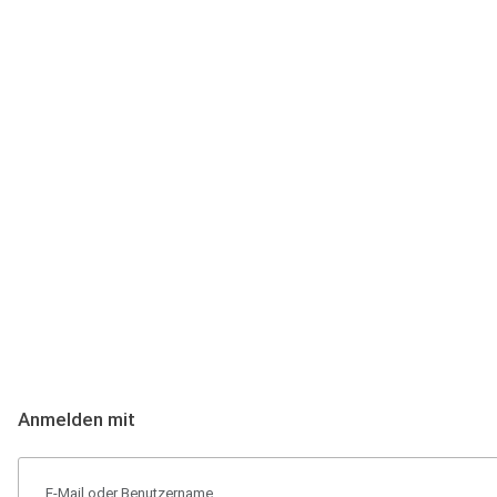
Anmeldung
Hallo Podcast-Hörer! Melde dich hier an. Dich erwarten 1 Million 
Anmelden mit