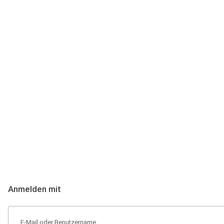
Anmeldung
Hallo Podcast-Hörer! Melde dich hier an. Dich erwarten 1 Million 
Anmelden mit