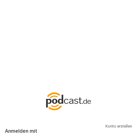
Anmeldung
Hallo Podcast-Hörer! Melde dich hier an. Dich erwarten 1 Million
abonnierbare Podcasts und alles, was Du rund um Podcasting
wissen musst.
Konto erstellen
Anmelden mit